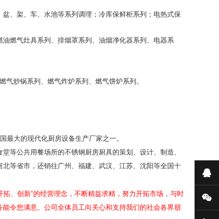
、盆、架、车、水池等系列调理；冷库保鲜柜系列；电热式保
燃油燃气灶具系列、排烟罩系列、油烟净化器系列、电器系
燃气炒锅系列、燃气炸炉系列、燃气饼炉系列。
国最大的现代化厨房设备生产厂家之一。
食堂等公共用餐场所的不锈钢厨房厨具的策划、设计、制造、
河北等省市，还销往广州、福建、武汉、江苏、沈阳等全国十
在
开拓、创新”的经营理念，不断精益求精，努力开拓市场，与时
微
务能令您满意。公司全体员工向关心和支持我们的社会各界朋