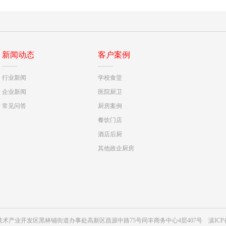
新闻动态
客户案例
行业新闻
学校食堂
企业新闻
医院厨卫
常见问答
厨房案例
餐饮门店
酒店后厨
其他政企厨房
昆明高新技术产业开发区黑林铺街道办事处高新区昌源中路75号同丰商务中心4层407号
滇ICP