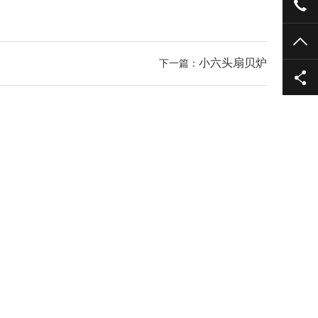
155
TO
小六头扇贝炉
下一篇：