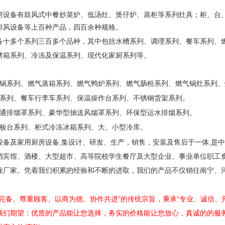
房设备有鼓风式中餐炒菜炉、低汤灶、煲仔炉、蒸柜等系列灶具；柜、台
排风设备等上百种产品，四百余种规格。
备十多个系列三百多个品种，其中包括水槽系列、调理系列、餐车系列、
烤箱系列、冷冻及保温系列、现代化家厨系列等。
锅系列、燃气蒸箱系列、燃气鸭炉系列、燃气肠粉系列、燃气锅灶系列、
系列、餐车行李车系列、保温操作台系列、不锈钢货架系列。
通排烟罩系列、豪华型抽送风烟罩系列、环保型运水排烟系列。
板台系列、柜式冷冻冰箱系列、大、小型冷库。
,
,
设备及家用厨房设备
集设计、研发、生产，销售，安装及售后于一体
是中
档宾馆、酒楼、大型超市、高等院校学生餐厅及大型企业、事业单位职工
业厂家。凭着我们积累的经验和不断的进取，我们的产品不仅销往南宁、
谨完备、尊重顾客、以商为德、协作共进”的传统宗旨，秉承“专业、诚信、
我们期望：优质的产品能让您选择，务实的价格能让您放心，真诚的的服