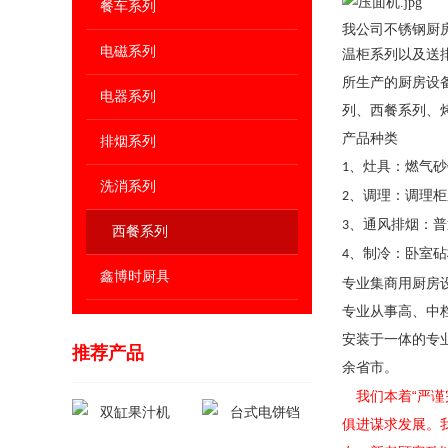
餐车系列
我公司不锈钢厨
电磁系列
温柜系列以及送
所生产的厨房设
电器系列
列、西餐系列、
产品种类
排烟系列
、灶具：燃气砂
1
洗消系列
、调理：调理柜
2
、通风排烟：普
3
西餐系列
、制冷：卧室砧
4
鑫博时厨具
专业集商用厨房
专业从事高、中
安装于一体的专
推荐产品
余省市。
我们本着“严
俱进谋求发展。