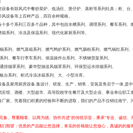
房设备有鼓风式中餐炒菜炉、低汤灶、煲仔炉、蒸柜等系列灶具；柜、台
排风设备等上百种产品，四百余种规格。
备十多个系列三百多个品种，其中包括水槽系列、调理系列、餐车系列、
烤箱系列、冷冻及保温系列、现代化家厨系列等。
锅系列、燃气蒸箱系列、燃气鸭炉系列、燃气肠粉系列、燃气锅灶系列、
系列、餐车行李车系列、保温操作台系列、不锈钢货架系列。
通排烟罩系列、豪华型抽送风烟罩系列、环保型运水排烟系列。
板台系列、柜式冷冻冰箱系列、大、小型冷库。
,
,
设备及家用厨房设备
集设计、研发、生产，销售，安装及售后于一体
是中
档宾馆、酒楼、大型超市、高等院校学生餐厅及大型企业、事业单位职工
业厂家。凭着我们积累的经验和不断的进取，我们的产品不仅销往南宁、
谨完备、尊重顾客、以商为德、协作共进”的传统宗旨，秉承“专业、诚信、
我们期望：优质的产品能让您选择，务实的价格能让您放心，真诚的的服