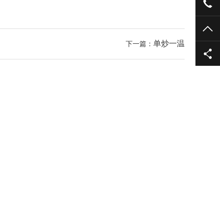
155
TO
单炒一温
下一篇：