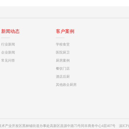
新闻动态
客户案例
行业新闻
学校食堂
企业新闻
医院厨卫
常见问答
厨房案例
餐饮门店
酒店后厨
其他政企厨房
昆明高新技术产业开发区黑林铺街道办事处高新区昌源中路75号同丰商务中心4层407号
滇ICP