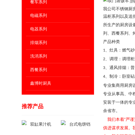
餐车系列
我公司不锈钢厨
电磁系列
温柜系列以及送
所生产的厨房设
电器系列
列、西餐系列、
产品种类
排烟系列
、灶具：燃气砂
1
洗消系列
、调理：调理柜
2
、通风排烟：普
3
西餐系列
、制冷：卧室砧
4
鑫博时厨具
专业集商用厨房
专业从事高、中
安装于一体的专
推荐产品
余省市。
我们本着“严
俱进谋求发展。