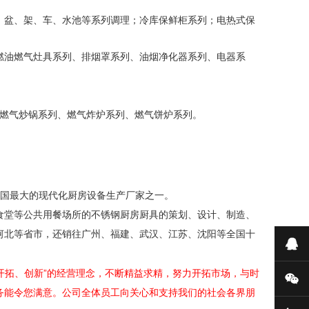
、盆、架、车、水池等系列调理；冷库保鲜柜系列；电热式保
燃油燃气灶具系列、排烟罩系列、油烟净化器系列、电器系
燃气炒锅系列、燃气炸炉系列、燃气饼炉系列。
国最大的现代化厨房设备生产厂家之一。
食堂等公共用餐场所的不锈钢厨房厨具的策划、设计、制造、
河北等省市，还销往广州、福建、武汉、江苏、沈阳等全国十
在
开拓、创新”的经营理念，不断精益求精，努力开拓市场，与时
微
务能令您满意。公司全体员工向关心和支持我们的社会各界朋